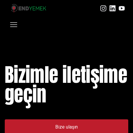
Instagram
LinkedIn
YouT
Bizimle iletişime
geçin
Bize ulaşın